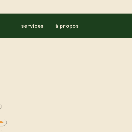
services
à propos
n
p
r
o