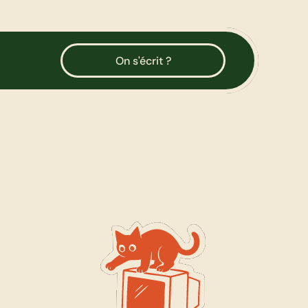
On s'écrit ?
d
u
i
t