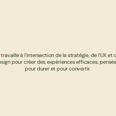
j
e
f
a
i
s
p
a
s
q
u
e
d
e
s
g
o
m
e
t
t
e
s
e-commerce
framer
C
e
q
u
e
j
’
a
p
p
o
r
t
stratégie
AI Prototype
a
u
p
r
o
j
e
t
site vitrin
 travaille à l’intersection de la stratégie, de l’UX et d
shopify
sign pour créer des expériences efficaces, pensée
éditoriel - print
pour durer et pour convertir.