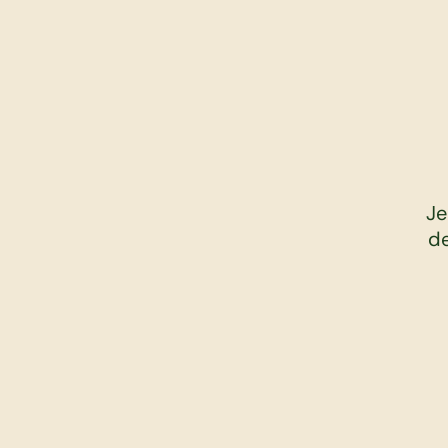
wireframe
figma
Je
de