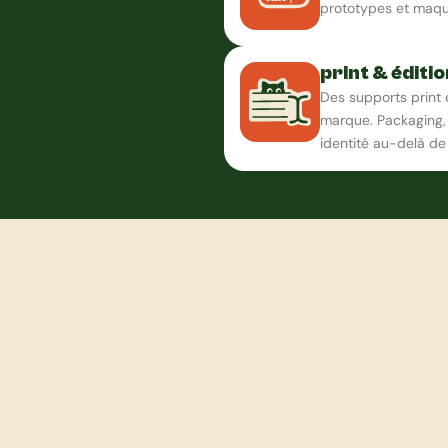
prototypes et maque
print & éditio
Des supports print 
marque. Packaging, é
identité au-delà de 