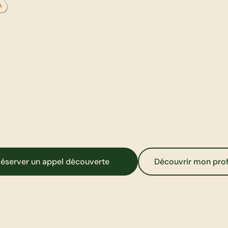
E
t
t
o
n
s
i
t
e
d
e
v
r
a
i
t
l
'
ê
t
r
e
a
u
s
s
i
.
J
e
c
r
é
e
d
e
s
s
i
t
e
s
w
e
b
e
t
e
-
c
o
m
m
e
r
c
e
q
u
i
r
e
f
l
è
t
e
n
l
a
v
r
a
i
e
v
a
l
e
u
r
d
e
t
a
m
a
r
q
u
e
e
t
c
o
n
v
e
r
t
i
s
s
e
n
t
éserver un appel découverte
Découvrir mon prof
t
e
s
v
i
s
i
t
e
u
r
s
e
n
c
l
i
e
n
t
s
.
3
0
m
i
n
u
t
e
s
p
o
u
r
c
l
a
r
i
f
i
e
r
t
o
n
p
r
o
j
e
t
.
S
a
n
s
e
n
g
a
g
e
m
e
n
t
.