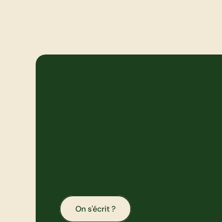
m
e
s
s
e
r
v
i
c
e
s
A
d
a
p
t
é
s
à
b
e
s
o
i
n
On s'écrit ?