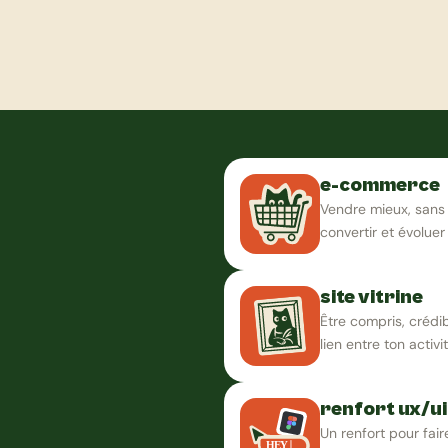
e-commerce
Vendre mieux, sans
convertir et évoluer
c
h
a
q
u
e
site vitrine
Être compris, crédibl
lien entre ton activi
renfort ux/ui
Un renfort pour fair